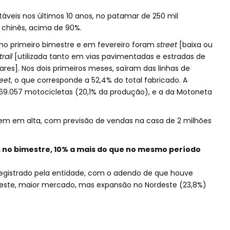
áveis nos últimos 10 anos, no patamar de 250 mil
chinês, acima de 90%.
 no primeiro bimestre e em fevereiro foram
street
[baixa ou
trail
[utilizada tanto em vias pavimentadas e estradas de
ares]. Nos dois primeiros meses, saíram das linhas de
reet
, o que corresponde a 52,4% do total fabricado. A
69.057 motocicletas (20,1% da produção), e a da Motoneta
em alta, com previsão de vendas na casa de 2 milhões
s no bimestre, 10% a mais do que no mesmo período
á registrado pela entidade, com o adendo de que houve
este, maior mercado, mas expansão no Nordeste (23,8%)