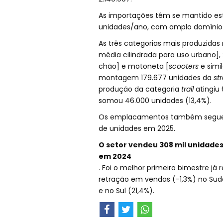
As importações têm se mantido est
unidades/ano, com amplo domínio 
As três categorias mais produzidas
média cilindrada para uso urbano],
chão] e motoneta [
scooters
e simil
montagem 179.677 unidades da
st
produção da categoria
trail
atingiu 
somou 46.000 unidades (13,4%).
Os emplacamentos também seguem 
de unidades em 2025.
O setor vendeu 308 mil unidade
em 2024
. Foi o melhor primeiro bimestre j
retração em vendas (-1,3%) no Sud
e no Sul (21,4%).