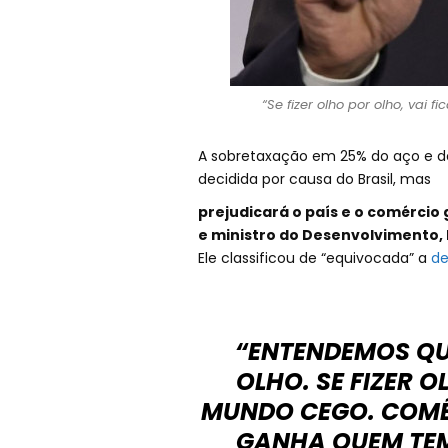
“Se fizer olho por olho, vai 
A sobretaxação em 25% do aço e do
decidida por causa do Brasil, mas
prejudicará o país e o comércio 
e ministro do Desenvolvimento, 
Ele classificou de “equivocada” a
de
“ENTENDEMOS QU
OLHO. SE FIZER 
MUNDO CEGO. COMÉ
GANHA QUEM TEM