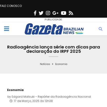
FALE CONOSCO
F
T
I
G
Y
R
a
w
n
o
o
s
c
i
s
o
u
s
M
e
t
t
g
t
e
b
t
a
l
u
Radioagência lança série com dicas para
o
e
g
e
b
declaração do IRPF 2025
n
o
r
r
e
k
a
Notícias
Economia
u
m
Economia
by
Edgard Matsuki - Repórter da Radioagência Nacional
17 de Março, 2025 às 12h38