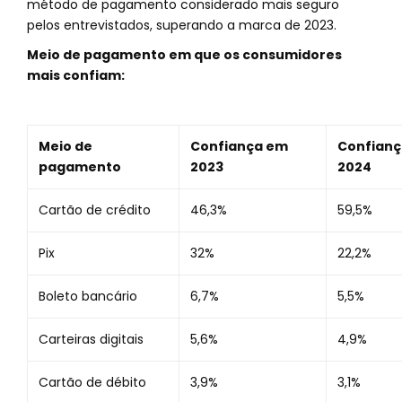
método de pagamento considerado mais seguro
pelos entrevistados, superando a marca de 2023.
Meio de pagamento em que os consumidores
mais confiam:
Meio de
Confiança em
Confian
pagamento
2023
2024
Cartão de crédito
46,3%
59,5%
Pix
32%
22,2%
Boleto bancário
6,7%
5,5%
Carteiras digitais
5,6%
4,9%
Cartão de débito
3,9%
3,1%