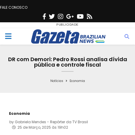
FALE CONOSCO
F
T
I
G
Y
R
a
w
n
o
o
s
c
i
s
o
u
s
M
e
t
t
g
t
e
b
t
a
l
u
DR com Demori: Pedro Rossi analisa dívida
o
e
g
e
b
pública e controle fiscal
n
o
r
r
e
k
a
Notícias
Economia
u
m
Economia
by
Gabriela Mendes - Repórter da TV Brasil
25 de Março, 2025 às 19h02