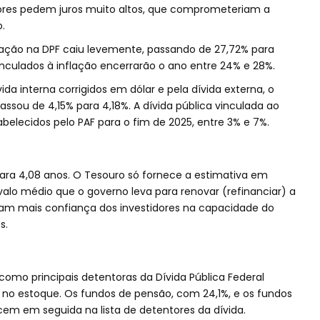
ores pedem juros muito altos, que comprometeriam a
.
inflação na DPF caiu levemente, passando de 27,72% para
vinculados à inflação encerrarão o ano entre 24% e 28%.
ida interna corrigidos em dólar e pela dívida externa, o
ssou de 4,15% para 4,18%. A dívida pública vinculada ao
belecidos pelo PAF para o fim de 2025, entre 3% e 7%.
para 4,08 anos. O Tesouro só fornece a estimativa em
valo médio que o governo leva para renovar (refinanciar) a
icam mais confiança dos investidores na capacidade do
s.
como principais detentoras da Dívida Pública Federal
 no estoque. Os fundos de pensão, com 24,1%, e os fundos
em em seguida na lista de detentores da dívida.