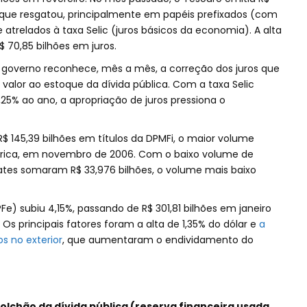
o que resgatou, principalmente em papéis prefixados (com
atrelados à taxa Selic (juros básicos da economia). A alta
$ 70,85 bilhões em juros.
o governo reconhece, mês a mês, a correção dos juros que
o valor ao estoque da dívida pública. Com a taxa Selic
25% ao ano, a apropriação de juros pressiona o
$ 145,39 bilhões em títulos da DPMFi, o maior volume
stórica, em novembro de 2006. Com o baixo volume de
ates somaram R$ 33,976 bilhões, o volume mais baixo
Fe) subiu 4,15%, passando de R$ 301,81 bilhões em janeiro
 Os principais fatores foram a alta de 1,35% do dólar e
a
os no exterior
, que aumentaram o endividamento do
colchão da dívida pública (reserva financeira usada