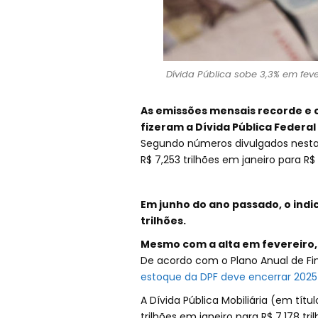
Dívida Pública sobe 3,3% em feve
As emissões mensais recorde e o
fizeram a Dívida Pública Federal
Segundo números divulgados nesta 
R$ 7,253 trilhões em janeiro para R$
Em junho do ano passado, o indic
trilhões.
Mesmo com a alta em fevereiro, 
De acordo com o Plano Anual de Fin
estoque da DPF deve encerrar 2025 en
A Dívida Pública Mobiliária (em títu
trilhões em janeiro para R$ 7,178 t