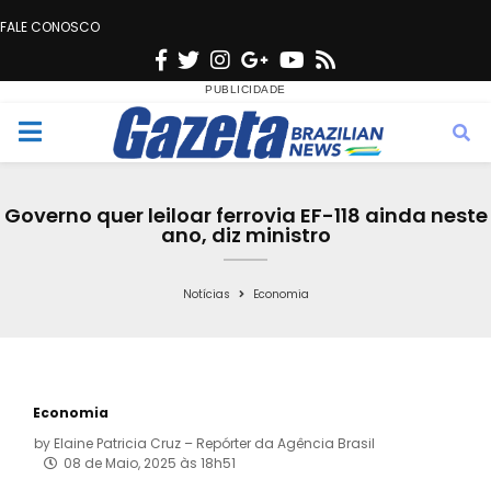
FALE CONOSCO
F
T
I
G
Y
R
a
w
n
o
o
s
c
i
s
o
u
s
M
e
t
t
g
t
e
b
t
a
l
u
Governo quer leiloar ferrovia EF-118 ainda neste
o
e
g
e
b
ano, diz ministro
n
o
r
r
e
k
a
Notícias
Economia
u
m
Economia
by
Elaine Patricia Cruz – Repórter da Agência Brasil
08 de Maio, 2025 às 18h51