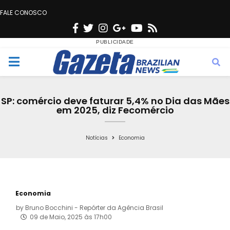
FALE CONOSCO
F
T
I
G
Y
R
a
w
n
o
o
s
c
i
s
o
u
s
M
e
t
t
g
t
e
b
t
a
l
u
SP: comércio deve faturar 5,4% no Dia das Mães
o
e
g
e
b
em 2025, diz Fecomércio
n
o
r
r
e
k
a
Notícias
Economia
u
m
Economia
by
Bruno Bocchini - Repórter da Agência Brasil
09 de Maio, 2025 às 17h00