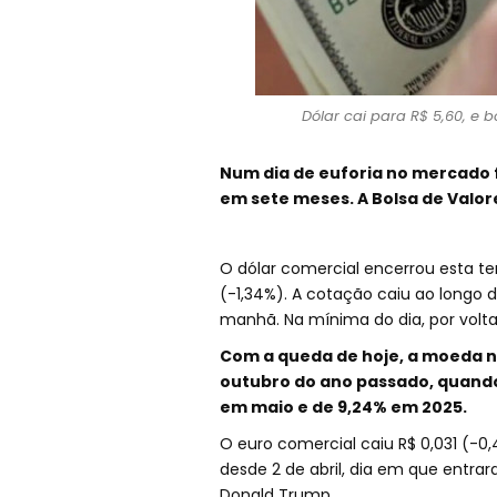
Dólar cai para R$ 5,60, e 
Num dia de euforia no mercado f
em sete meses. A Bolsa de Valore
O dólar comercial encerrou esta te
(-1,34%). A cotação caiu ao longo 
manhã. Na mínima do dia, por volta 
Com a queda de hoje, a moeda n
outubro do ano passado, quando 
em maio e de 9,24% em 2025.
O euro comercial caiu R$ 0,031 (-0
desde 2 de abril, dia em que entra
Donald Trump.