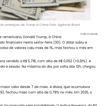
pós ameaças de Trump à China Foto: Agência Brasil
e-americano, Donald Trump, à China
o financeiro nesta sexta-feira (30). O dólar subiu e
 bolsa de valores caiu mais de 1%, mas fechou o mês em
ta vendido a R$ 5,718, com alta de R$ 0,052 (+0,91%). A
a a sessão. Na máxima do dia, por volta das 12h, chegou
aior valor desde 7 de maio. A divisa, que acumulava
29), fechou maio com alta de 0,78% no mês. Em 2025, o
foi marcado pela instabilidade. O índice Ibovespa, da B3,