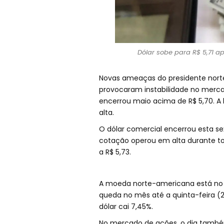
Dólar sobe para R$ 5,71 a
Novas ameaças do presidente nort
provocaram instabilidade no mercad
encerrou maio acima de R$ 5,70. A
alta.
O dólar comercial encerrou esta sex
cotação operou em alta durante tod
a R$ 5,73.
A moeda norte-americana está no m
queda no mês até a quinta-feira (
dólar cai 7,45%.
No mercado de ações, o dia também 