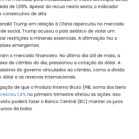
da de 1,09%. Apesar do recuo nesta sexta, o indicador
s consecutivo de alta.
Donald Trump em relação à China repercutiu no mercado
e social, Trump acusou o país asiático de violar um
zar restrições a minerais essenciais. A afirmação fez o
países emergentes.
m o mercado financeiro. No último dia útil de maio, a
xa de câmbio do dia, pressionou a cotação do dólar. A
 passivos do governo vinculados ao câmbio, como a dívida
o dólar e as reservas internacionais.
lgação de que o Produto Interno Bruto (PIB, soma dos bens
cresceu 1,4%
no primeiro trimestre afetou as ações. Isso
isto poderá fazer o Banco Central (BC) manter os juros
cursos da bolsa.