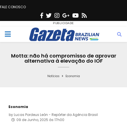
FALE CONOSCO
F
T
I
G
Y
R
a
w
n
o
o
s
c
i
s
o
u
s
M
e
t
t
g
t
e
b
t
a
l
u
Motta: não há compromisso de aprovar
o
e
g
e
b
alternativa à elevação do IOF
n
o
r
r
e
k
a
Notícias
Economia
u
m
Economia
by
Lucas Pordeus León - Repórter da Agência Brasil
09 de Junho, 2025 às 17h00