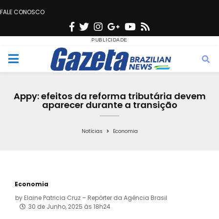
FALE CONOSCO
F
T
I
G
Y
R
a
w
n
o
o
s
c
i
s
o
u
s
M
e
t
t
g
t
e
b
t
a
l
u
Appy: efeitos da reforma tributária devem
o
e
g
e
b
aparecer durante a transição
n
o
r
r
e
k
a
Notícias
Economia
u
m
Economia
by
Elaine Patricia Cruz – Repórter da Agência Brasil
30 de Junho, 2025 às 18h24