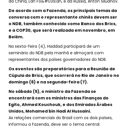
da China, Lan Fo&#039;an, e da Rússia, Anton Siluanov.
De acordo com a Fazenda, os principais temas da
conversa com o representante chinês devem ser
o NDB, também conhecido como Banco dos Brics,
e a COP30, que será realizada em novembro, em
Belém.
Na sexta-feira (4), Haddad participará de um
seminário do NDB pela manhã e almoçará com
representantes dos países governadores do NDB.
Os eventos são preparatórios para a Reunião de
Cúpula do Brics, que ocorrerá no Rio de Janeiro no
domingo (6) e na segunda-feira (7).
No sábado (5), o ministro da Fazenda se
encontrará com os ministros das Finanças do
Egito, Ahmed Kouchouk, e dos Emirados Árabes
Unidos, Mohamed bin Hadi Al Hussaini.
As relações comerciais do Brasil com os dois países,
informou a Fazenda, deve ser o tema central.