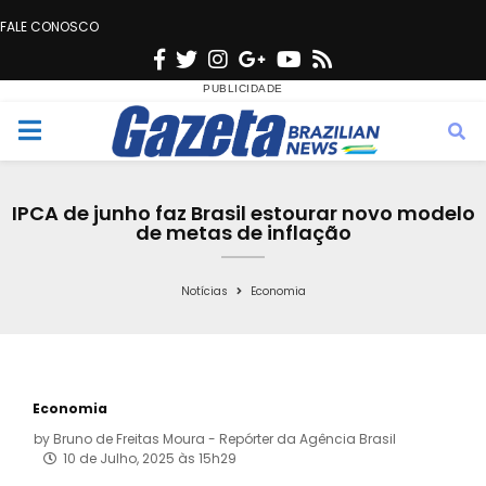
FALE CONOSCO
F
T
I
G
Y
R
a
w
n
o
o
s
c
i
s
o
u
s
M
e
t
t
g
t
e
b
t
a
l
u
IPCA de junho faz Brasil estourar novo modelo
o
e
g
e
b
de metas de inflação
n
o
r
r
e
k
a
Notícias
Economia
u
m
Economia
by
Bruno de Freitas Moura - Repórter da Agência Brasil
10 de Julho, 2025 às 15h29