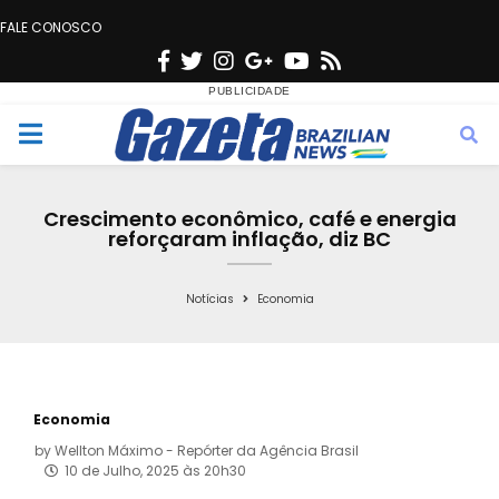
FALE CONOSCO
F
T
I
G
Y
R
a
w
n
o
o
s
c
i
s
o
u
s
M
e
t
t
g
t
e
b
t
a
l
u
Crescimento econômico, café e energia
o
e
g
e
b
reforçaram inflação, diz BC
n
o
r
r
e
k
a
Notícias
Economia
u
m
Economia
by
Wellton Máximo - Repórter da Agência Brasil
10 de Julho, 2025 às 20h30