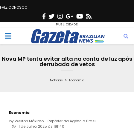
FALE CONOSCO
F
T
I
G
Y
R
a
w
n
o
o
s
c
i
s
o
u
s
M
e
t
t
g
t
e
b
t
a
l
u
Nova MP tenta evitar alta na conta de luz após
o
e
g
e
b
derrubada de vetos
n
o
r
r
e
k
a
Notícias
Economia
u
m
Economia
by
Wellton Máximo - Repórter da Agência Brasil
11 de Julho, 2025 às 19h40