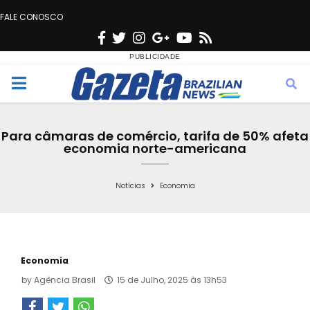
FALE CONOSCO
F
T
I
G
Y
R
a
w
n
o
o
s
c
i
s
o
u
s
M
e
t
t
g
t
e
b
t
a
l
u
Para câmaras de comércio, tarifa de 50% afeta
o
e
g
e
b
economia norte-americana
n
o
r
r
e
k
a
Notícias
Economia
u
m
Economia
by
Agência Brasil
15 de Julho, 2025 às 13h53