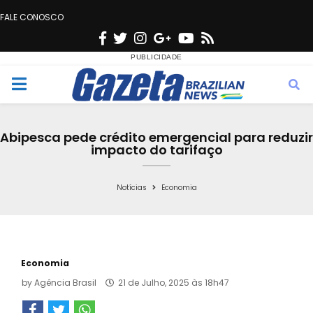
FALE CONOSCO
F
T
I
G
Y
R
a
w
n
o
o
s
c
i
s
o
u
s
M
e
t
t
g
t
e
b
t
a
l
u
Abipesca pede crédito emergencial para reduzir
o
e
g
e
b
impacto do tarifaço
n
o
r
r
e
k
a
Notícias
Economia
u
m
Economia
by
Agência Brasil
21 de Julho, 2025 às 18h47