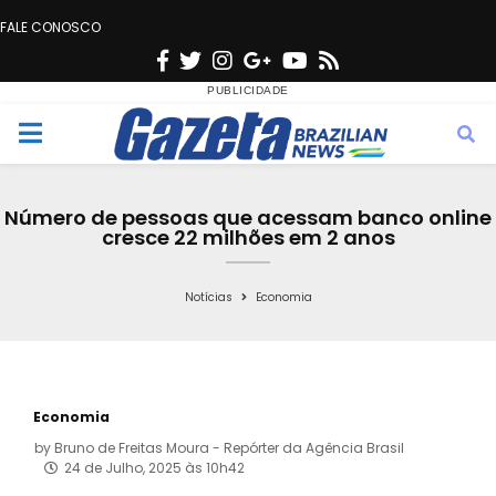
FALE CONOSCO
F
T
I
G
Y
R
a
w
n
o
o
s
c
i
s
o
u
s
M
e
t
t
g
t
e
b
t
a
l
u
Número de pessoas que acessam banco online
o
e
g
e
b
cresce 22 milhões em 2 anos
n
o
r
r
e
k
a
Notícias
Economia
u
m
Economia
by
Bruno de Freitas Moura - Repórter da Agência Brasil
24 de Julho, 2025 às 10h42