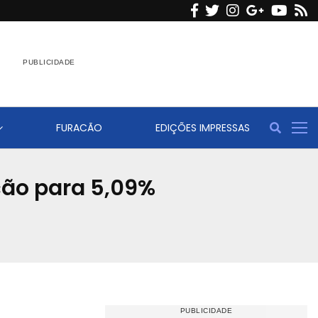
F
T
I
G
Y
R
a
w
n
o
o
s
c
i
s
o
u
s
e
t
t
g
t
b
t
a
l
u
o
e
g
e
b
FURACÃO
EDIÇÕES IMPRESSAS
o
r
r
e
k
a
m
ção para 5,09%