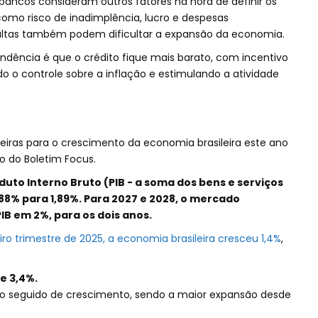
 bancos consideram outros fatores na hora de definir os
omo risco de inadimplência, lucro e despesas
s altas também podem dificultar a expansão da economia.
endência é que o crédito fique mais barato, com incentivo
 o controle sobre a inflação e estimulando a atividade
ceiras para o crescimento da economia brasileira este ano
 do Boletim Focus.
duto Interno Bruto (PIB - a soma dos bens e serviços
,88% para 1,89%. Para 2027 e 2028, o mercado
IB em 2%, para os dois anos.
ro trimestre de 2025, a economia brasileira cresceu 1,4%
,
e 3,4%.
no seguido de crescimento, sendo a maior expansão desde