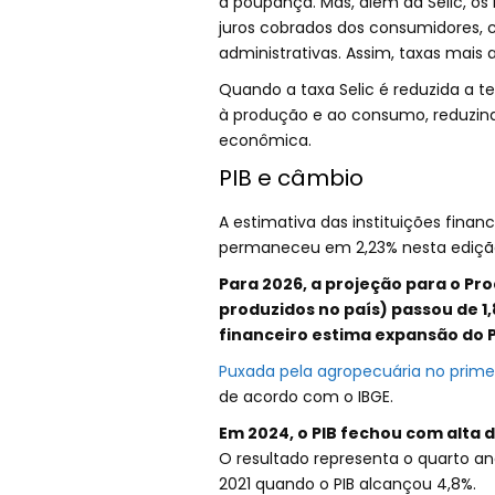
a poupança. Mas, além da Selic, os
juros cobrados dos consumidores, c
administrativas. Assim, taxas mai
Quando a taxa Selic é reduzida a t
à produção e ao consumo, reduzindo
econômica.
PIB e câmbio
A estimativa das instituições finan
permaneceu em 2,23% nesta edição
Para 2026, a projeção para o Pro
produzidos no país) passou de 1
financeiro estima expansão do P
Puxada pela agropecuária no primei
de acordo com o IBGE.
Em 2024, o PIB fechou com alta d
O resultado representa o quarto a
2021 quando o PIB alcançou 4,8%.