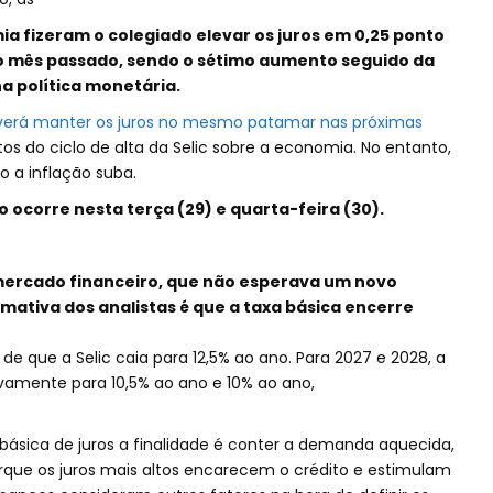
a fizeram o colegiado elevar os juros em 0,25 ponto
no mês passado, sendo o sétimo aumento seguido da
a política monetária.
erá manter os juros no mesmo patamar nas próximas
tos do ciclo de alta da Selic sobre a economia. No entanto,
 a inflação suba.
 ocorre nesta terça (29) e quarta-feira (30).
mercado financeiro, que não esperava um novo
mativa dos analistas é que a taxa básica encerre
 de que a Selic caia para 12,5% ao ano. Para 2027 e 2028, a
ovamente para 10,5% ao ano e 10% ao ano,
sica de juros a finalidade é conter a demanda aquecida,
orque os juros mais altos encarecem o crédito e estimulam