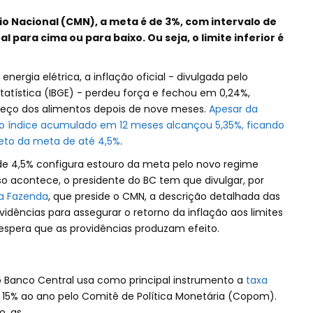
o Nacional (CMN), a meta é de 3%, com intervalo de
l para cima ou para baixo. Ou seja, o limite inferior é
ergia elétrica, a inflação oficial - divulgada pelo
Estatística (IBGE) - perdeu força e fechou em 0,24%,
reço dos alimentos depois de nove meses.
Apesar da
o índice acumulado em 12 meses alcançou 5,35%, ficando
eto da meta de até 4,5%
.
de 4,5% configura estouro da meta pelo novo regime
o acontece, o presidente do BC tem que divulgar, por
da Fazenda
, que preside o CMN, a descrição detalhada das
dências para assegurar o retorno da inflação aos limites
 espera que as providências produzam efeito.
o Banco Central usa como principal instrumento a
taxa
em 15% ao ano pelo Comitê de Política Monetária (Copom).
o, as