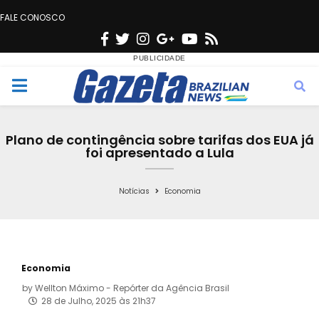
FALE CONOSCO
F
T
I
G
Y
R
a
w
n
o
o
s
c
i
s
o
u
s
M
e
t
t
g
t
e
b
t
a
l
u
Plano de contingência sobre tarifas dos EUA já
o
e
g
e
b
foi apresentado a Lula
n
o
r
r
e
k
a
Notícias
Economia
u
m
Economia
by
Wellton Máximo - Repórter da Agência Brasil
28 de Julho, 2025 às 21h37