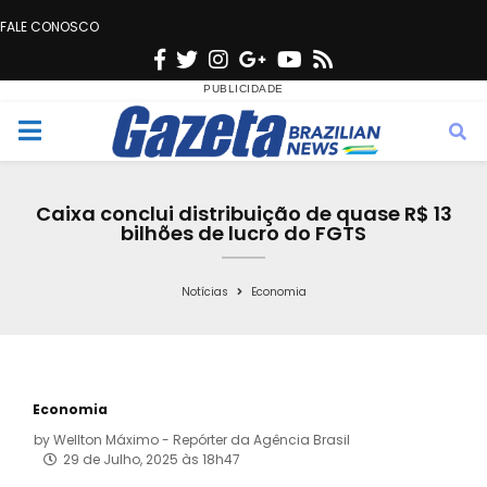
FALE CONOSCO
F
T
I
G
Y
R
a
w
n
o
o
s
c
i
s
o
u
s
M
e
t
t
g
t
e
b
t
a
l
u
Caixa conclui distribuição de quase R$ 13
o
e
g
e
b
bilhões de lucro do FGTS
n
o
r
r
e
k
a
Notícias
Economia
u
m
Economia
by
Wellton Máximo - Repórter da Agência Brasil
29 de Julho, 2025 às 18h47