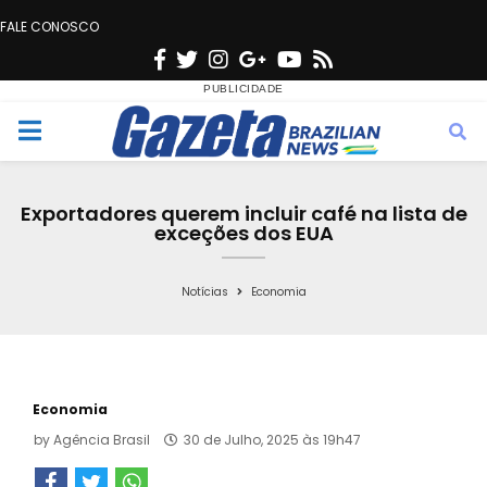
FALE CONOSCO
F
T
I
G
Y
R
a
w
n
o
o
s
c
i
s
o
u
s
M
e
t
t
g
t
e
b
t
a
l
u
Exportadores querem incluir café na lista de
o
e
g
e
b
exceções dos EUA
n
o
r
r
e
k
a
Notícias
Economia
u
m
Economia
by
Agência Brasil
30 de Julho, 2025 às 19h47