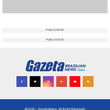
@2026 - GazetaNews. All Right Reserved.