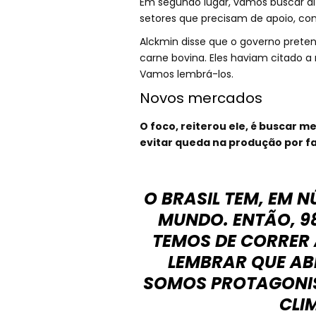
Em segundo lugar, vamos buscar al
setores que precisam de apoio, com
Alckmin disse que o governo pretend
carne bovina. Eles haviam citado 
Vamos lembrá-los.
Novos mercados
O foco, reiterou ele, é buscar 
evitar queda na produção por f
O BRASIL TEM, EM 
MUNDO. ENTÃO, 9
TEMOS DE CORRER 
LEMBRAR QUE AB
SOMOS PROTAGONIS
CLI