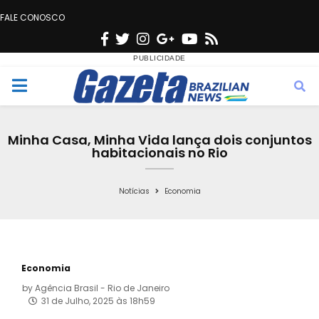
FALE CONOSCO
F
T
I
G
Y
R
a
w
n
o
o
s
c
i
s
o
u
s
M
e
t
t
g
t
e
b
t
a
l
u
Minha Casa, Minha Vida lança dois conjuntos
o
e
g
e
b
habitacionais no Rio
n
o
r
r
e
k
a
Notícias
Economia
u
m
Economia
by
Agência Brasil - Rio de Janeiro
31 de Julho, 2025 às 18h59