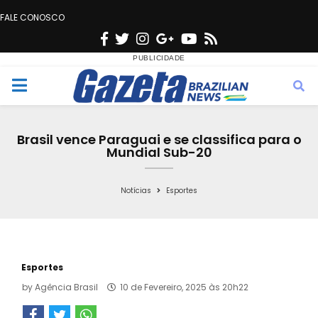
FALE CONOSCO
F
T
I
G
Y
R
a
w
n
o
o
s
c
i
s
o
u
s
M
e
t
t
g
t
e
b
t
a
l
u
Brasil vence Paraguai e se classifica para o
o
e
g
e
b
Mundial Sub-20
n
o
r
r
e
k
a
Notícias
Esportes
u
m
Esportes
by
Agência Brasil
10 de Fevereiro, 2025 às 20h22