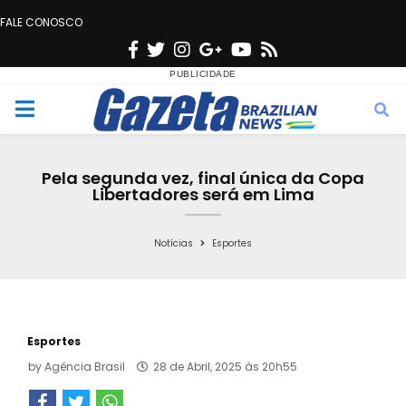
FALE CONOSCO
F
T
I
G
Y
R
a
w
n
o
o
s
c
i
s
o
u
s
M
e
t
t
g
t
e
b
t
a
l
u
Pela segunda vez, final única da Copa
o
e
g
e
b
Libertadores será em Lima
n
o
r
r
e
k
a
Notícias
Esportes
u
m
Esportes
by
Agência Brasil
28 de Abril, 2025 às 20h55