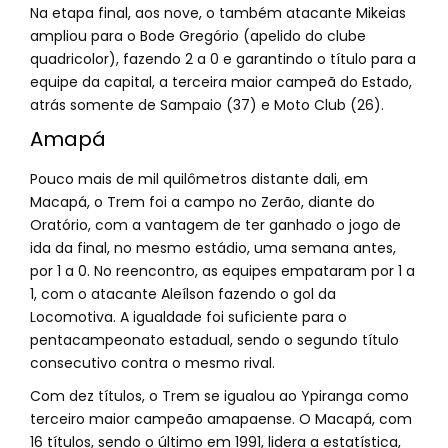
Na etapa final, aos nove, o também atacante Mikeias
ampliou para o Bode Gregório (apelido do clube
quadricolor), fazendo 2 a 0 e garantindo o título para a
equipe da capital, a terceira maior campeã do Estado,
atrás somente de Sampaio (37) e Moto Club (26).
Amapá
Pouco mais de mil quilômetros distante dali, em
Macapá, o Trem foi a campo no Zerão, diante do
Oratório, com a vantagem de ter ganhado o jogo de
ida da final, no mesmo estádio, uma semana antes,
por 1 a 0. No reencontro, as equipes empataram por 1 a
1, com o atacante Aleílson fazendo o gol da
Locomotiva. A igualdade foi suficiente para o
pentacampeonato estadual, sendo o segundo título
consecutivo contra o mesmo rival.
Com dez títulos, o Trem se igualou ao Ypiranga como
terceiro maior campeão amapaense. O Macapá, com
16 títulos, sendo o último em 1991, lidera a estatística,