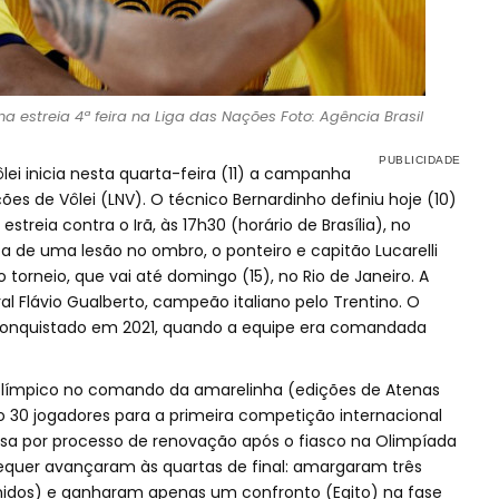
a estreia 4ª feira na Liga das Nações Foto: Agência Brasil
ôlei inicia nesta quarta-feira (11) a campanha
es de Vôlei (LNV). O técnico Bernardinho definiu hoje (10)
streia contra o Irã, às 17h30 (horário de Brasília), no
a de uma lesão no ombro, o ponteiro e capitão Lucarelli
torneio, que vai até domingo (15), no Rio de Janeiro. A
al Flávio Gualberto, campeão italiano pelo Trentino. O
foi conquistado em 2021, quando a equipe era comandada
olímpico no comando da amarelinha (edições de Atenas
 30 jogadores para a primeira competição internacional
sa por processo de renovação após o fiasco na Olimpíada
s sequer avançaram às quartas de final: amargaram três
s Unidos) e ganharam apenas um confronto (Egito) na fase