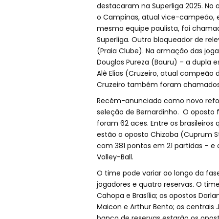
destacaram na Superliga 2025. No a
o Campinas, atual vice-campeão, e 
mesma equipe paulista, foi chamad
Superliga. Outro bloqueador de rel
(Praia Clube). Na armação das joga
Douglas Pureza (Bauru) – a dupla est
Alê Elias (Cruzeiro, atual campeão 
Cruzeiro também foram chamados: o
Recém-anunciado como novo reforç
seleção de Bernardinho. O oposto f
foram 62 aces. Entre os brasileiros
estão o oposto Chizoba (Cuprum Sti
com 381 pontos em 21 partidas – e 
Volley-Ball.
O time pode variar ao longo da fas
jogadores e quatro reservas. O tim
Cahopa e Brasília; os opostos Darla
Maicon e Arthur Bento; os centrais Ju
banco de reservas estarão os opost