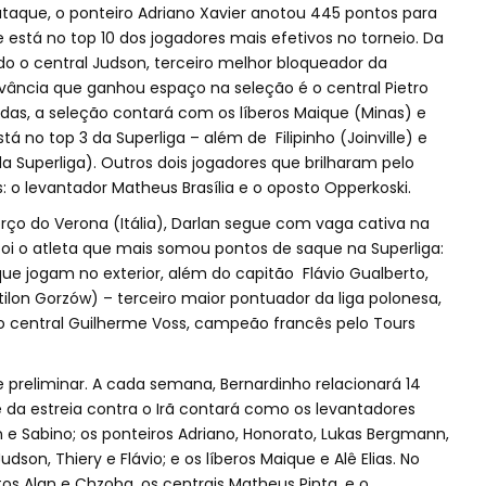
taque, o ponteiro Adriano Xavier anotou 445 pontos para
está no top 10 dos jogadores mais efetivos no torneio. Da
o o central Judson, terceiro melhor bloqueador da
evância que ganhou espaço na seleção é o central Pietro
das, a seleção contará com os líberos Maique (Minas) e
á no top 3 da Superliga – além de Filipinho (Joinville) e
da Superliga). Outros dois jogadores que brilharam pelo
 levantador Matheus Brasília e o oposto Opperkoski.
o do Verona (Itália), Darlan segue com vaga cativa na
oi o atleta que mais somou pontos de saque na Superliga:
 que jogam no exterior, além do capitão Flávio Gualberto,
lon Gorzów) – terceiro maior pontuador da liga polonesa,
o central Guilherme Voss, campeão francês pelo Tours
e preliminar. A cada semana, Bernardinho relacionará 14
e da estreia contra o Irã contará como os levantadores
n e Sabino; os ponteiros Adriano, Honorato, Lukas Bergmann,
dson, Thiery e Flávio; e os líberos Maique e Alê Elias. No
os Alan e Chzoba, os centrais Matheus Pinta, e o