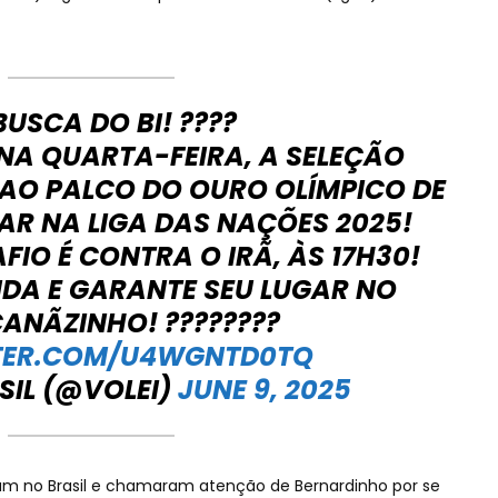
BUSCA DO BI! ????
NA QUARTA-FEIRA, A SELEÇÃO
AO PALCO DO OURO OLÍMPICO DE
AR NA LIGA DAS NAÇÕES 2025!
FIO É CONTRA O IRÃ, ÀS 17H30!
DA E GARANTE SEU LUGAR NO
NÃZINHO! ????????
TTER.COM/U4WGNTD0TQ
SIL (@VOLEI)
JUNE 9, 2025
am no Brasil e chamaram atenção de Bernardinho por se