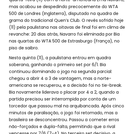
mas acabou se despedindo precocemente do WTA
500 de Londres (Inglaterra), disputado na quadra de
grama do tradicional Quen’s Club. O revés sofrido hoje
(11) pela paulistana nas oitavas de final foi em clima de
revanche: 20 dias atrás, Navarro foi eliminada por Bia
nas quartas do WTA 500 de Estrasburgo (França), no
piso de saibro.
Nesta quinta (11), a paulistana entrou em quadra
soberana, ganhando o primeiro set por 6/1. Bia
continuou dominando o jogo na segunda parcial:
chegou a abrir 4 a 3 de vantagem, mas a norte-
americana se recuperou, e a decisão foi no tie-break.
Bia novamente liderava o placar por 4 a 2, quando a
partida precisou ser interrompida por conta de um
torcedor que passou mal na arquibancada. Após cinco
minutos de paralisação, o jogo foi retomado, mas a
brasileira se desconcentrou. Passou a cometer erros
não-forçados e dupla-falta, permitindo que a rival
vencesse por 7/6 (7-4). No terceiro set decisivo, a