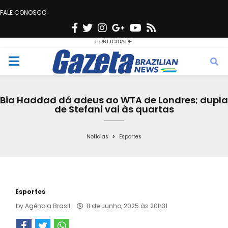
FALE CONOSCO
F
T
I
G
Y
R
a
w
n
o
o
s
c
i
s
o
u
s
M
e
t
t
g
t
e
b
t
a
l
u
Bia Haddad dá adeus ao WTA de Londres; dupla
o
e
g
e
b
de Stefani vai às quartas
n
o
r
r
e
k
a
Notícias
Esportes
u
m
Esportes
by
Agência Brasil
11 de Junho, 2025 às 20h31