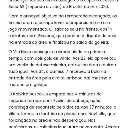
presença nas semifinais assegurou à dupla o acesso à
Série A2 (segunda divisão) do Brasileirão em 2026.
Com o principal objetivo da temporada alcançado, os
times foram a campo leves e proporcionaram um
jogo movimentado. O Itabirito saiu na frente, aos 14
minutos, com Giovana, que ganhou a disputa de bola
na entrada da área e finalizou na saída da goleira.
O Vila Nova conseguiu a virada ainda no primeiro
tempo, com dois gols de Vânia. Aos 23, ela aproveitou
um vacilo da defesa mineira, entrou na área e deixou
tudo igual. Aos 34, a camisa 7 recebeu a bola na
entrada da área pela direita, arriscou dali mesmo e
marcou um golaço.
O Itabirito buscou o empate aos 4 minutos do
segundo tempo, com Evelin, de cabeça, após
cobrança de escanteio pela direita. Aos 37 minutos, o
Vila retomou a dianteira do placar com Naytielle, que
foi lançada na área e não desperdiçou. Nos
acréscimos, as mineiras igualaram novamente. Aninha