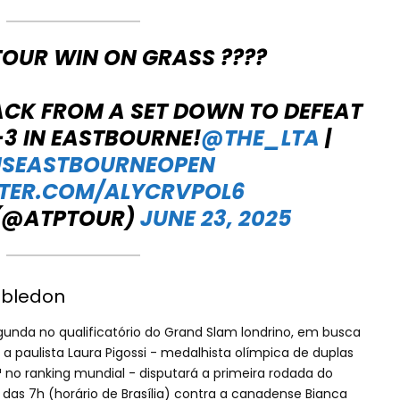
TOUR WIN ON GRASS ????
CK FROM A SET DOWN TO DEFEAT
-3 IN EASTBOURNE!
@THE_LTA
|
USEASTBOURNEOPEN
TTER.COM/ALYCRVPOL6
 (@ATPTOUR)
JUNE 23, 2025
mbledon
egunda no qualificatório do Grand Slam londrino, em busca
a paulista Laura Pigossi - medalhista olímpica de duplas
1ª no ranking mundial - disputará a primeira rodada do
ir das 7h (horário de Brasília) contra a canadense Bianca