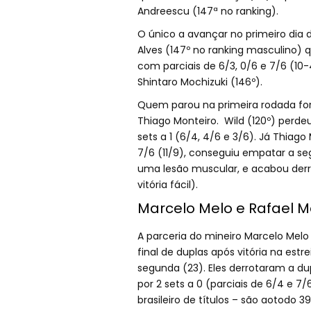
Andreescu (147ª no ranking).
O único a avançar no primeiro dia de
Alves (147º no ranking masculino) qu
com parciais de 6/3, 0/6 e 7/6 (10-4
Shintaro Mochizuki (146º).
Quem parou na primeira rodada fo
Thiago Monteiro. Wild (120º) perdeu
sets a 1 (6/4, 4/6 e 3/6). Já Thiago
7/6 (11/9), conseguiu empatar a seg
uma lesão muscular, e acabou derr
vitória fácil).
Marcelo Melo e Rafael M
A parceria do mineiro Marcelo Mel
final de duplas após vitória na est
segunda (23). Eles derrotaram a du
por 2 sets a 0 (parciais de 6/4 e 7/6
brasileiro de títulos – são aotodo 39