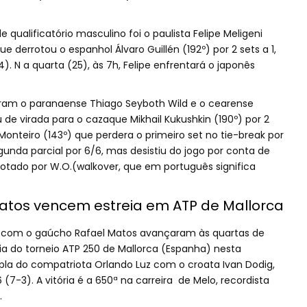
 qualificatório masculino foi o paulista Felipe Meligeni
e derrotou o espanhol Álvaro Guillén (192º) por 2 sets a 1,
). N a quarta (25), às 7h, Felipe enfrentará o japonês
ram o paranaense Thiago Seyboth Wild e o cearense
 de virada para o cazaque Mikhail Kukushkin (190º) por 2
 Monteiro (143º) que perdera o primeiro set no tie-break por
unda parcial por 6/6, mas desistiu do jogo por conta de
otado por W.O.(walkover, que em português significa
atos vencem estreia em ATP de Mallorca
o com o gaúcho Rafael Matos avançaram às quartas de
reia do torneio ATP 250 de Mallorca (Espanha) nesta
pla do compatriota Orlando Luz com o croata Ivan Dodig,
 (7-3). A vitória é a 650ª na carreira de Melo, recordista
.