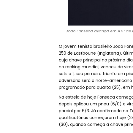
João Fonseca avança em ATP de Ea
O jovem tenista brasileiro João Fon
250 de Eastboune (Inglaterra), últ
cuja chave principal no próximo dia
no ranking mundial, venceu de virad
sets a 1, seu primeiro triunfo em p
adversário será o norte-americano 
programado para quarta (25), em ho
Na estreia de hoje Fonseca começo
depois aplicou um pneu (6/0) e viro
parcial por 6/3. Já confirmado no 
qualificatórias começaram hoje (23
(30), quando começa a chave princ