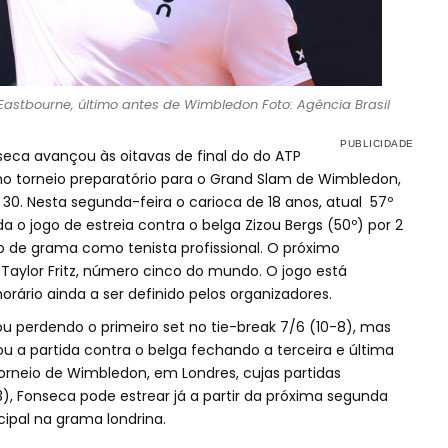
stbourne, último antes de Wimbledon Foto: Agência Brasil
seca avançou às oitavas de final do do ATP
imo torneio preparatório para o Grand Slam de Wimbledon,
 30. Nesta segunda-feira o carioca de 18 anos, atual 57º
a o jogo de estreia contra o belga Zizou Bergs (50º) por 2
iso de grama como tenista profissional. O próximo
Taylor Fritz, número cinco do mundo. O jogo está
rário ainda a ser definido pelos organizadores.
u perdendo o primeiro set no tie-break 7/6 (10-8), mas
u a partida contra o belga fechando a terceira e última
Torneio de Wimbledon, em Londres, cujas partidas
), Fonseca pode estrear já a partir da próxima segunda
ipal na grama londrina.