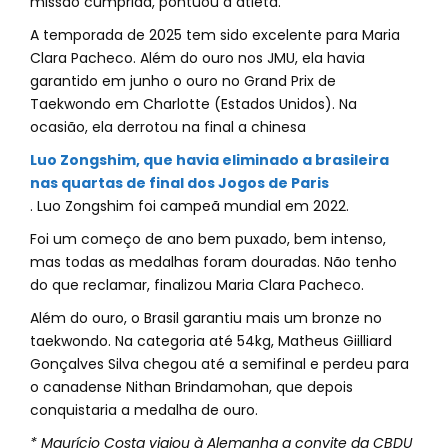
missão cumprida, pontuou a atleta.
A temporada de 2025 tem sido excelente para Maria
Clara Pacheco. Além do ouro nos JMU, ela havia
garantido em junho o ouro no Grand Prix de
Taekwondo em Charlotte (Estados Unidos). Na
ocasião, ela derrotou na final a chinesa
Luo Zongshim, que havia eliminado a brasileira
nas quartas de final dos Jogos de Paris
. Luo Zongshim foi campeã mundial em 2022.
Foi um começo de ano bem puxado, bem intenso,
mas todas as medalhas foram douradas. Não tenho
do que reclamar, finalizou Maria Clara Pacheco.
Além do ouro, o Brasil garantiu mais um bronze no
taekwondo. Na categoria até 54kg, Matheus Giilliard
Gonçalves Silva chegou até a semifinal e perdeu para
o canadense Nithan Brindamohan, que depois
conquistaria a medalha de ouro.
* Maurício Costa viajou à Alemanha a convite da CBDU