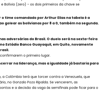
e Bolívia (zero) - os dois primeiros da chave se
 o time comandado por Arthur Elias na tabela é a
ao golear as bolivianas por 8 a 0, também na segunda.
mas adversárias do Brasil. O duelo será na sexta-feira
a), no Estádio Banco Guayaquil, em Quito, novamente
asil.
 confirmarem o primeiro lugar.
cerrar na liderança, mas a igualdade já bastaria para
, a Colômbia terá que torcer contra a Venezuela, que
rio, no Gonzalo Pozo Ripalda. Se vencerem, as
ntos e a decisão da vaga às semifinais pode ficar para o