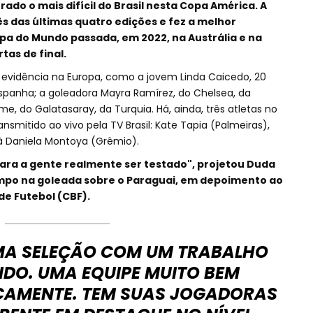
do o mais difícil do Brasil nesta Copa América. A
s das últimas quatro edições e fez a melhor
 do Mundo passada, em 2022, na Austrália e na
tas de final.
evidência na Europa, como a jovem Linda Caicedo, 20
Espanha; a goleadora Mayra Ramírez, do Chelsea, da
me, do Galatasaray, da Turquia. Há, ainda, três atletas no
nsmitido ao vivo pela TV Brasil: Kate Tapia (Palmeiras),
ã Daniela Montoya (Grêmio).
ra a gente realmente ser testado", projetou Duda
mpo na goleada sobre o Paraguai, em depoimento ao
de Futebol (CBF).
UMA SELEÇÃO COM UM TRABALHO
IDO. UMA EQUIPE MUITO BEM
CAMENTE. TEM SUAS JOGADORAS