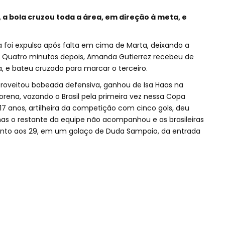
, a bola cruzou toda a área, em direção à meta, e
eta foi expulsa após falta em cima de Marta, deixando a
l. Quatro minutos depois, Amanda Gutierrez recebeu de
ea, e bateu cruzado para marcar o terceiro.
proveitou bobeada defensiva, ganhou de Isa Haas na
Lorena, vazando o Brasil pela primeira vez nessa Copa
17 anos, artilheira da competição com cinco gols, deu
mas o restante da equipe não acompanhou e as brasileiras
ronto aos 29, em um golaço de Duda Sampaio, da entrada