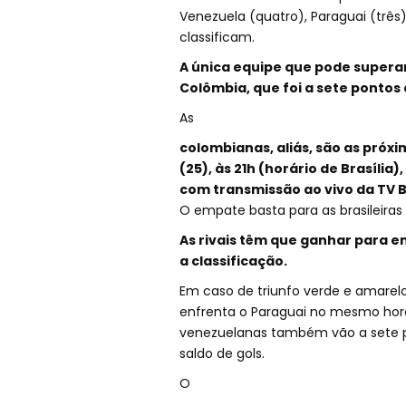
Venezuela (quatro), Paraguai (três) 
classificam.
A única equipe que pode superar
Colômbia, que foi a sete pontos 
As
colombianas, aliás, são as próxi
(25), às 21h (horário de Brasíli
com transmissão ao vivo da TV Br
O empate basta para as brasileiras
As rivais têm que ganhar para en
a classificação.
Em caso de triunfo verde e amarelo
enfrenta o Paraguai no mesmo horá
venezuelanas também vão a sete po
saldo de gols.
O