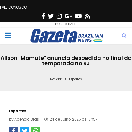
FALE CONOSCO
F
T
I
G
Y
R
a
w
n
o
o
s
c
i
s
o
u
s
M
e
t
t
g
t
e
b
t
a
l
u
Alison "Mamute" anuncia despedida no final da
o
e
g
e
b
temporada no RJ
n
o
r
r
e
k
a
Notícias
Esportes
u
m
Esportes
by
Agência Brasil
24 de Julho, 2025 às 17h57