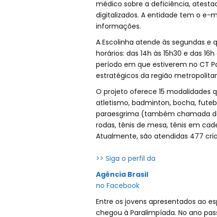
médico sobre a deficiência, atesta
digitalizados. A entidade tem o e-m
informações.
A Escolinha atende às segundas e qu
horários: das 14h às 15h30 e das 1
período em que estiverem no CT Par
estratégicos da região metropolita
O projeto oferece 15 modalidades 
atletismo, badminton, bocha, futebol
paraesgrima (também chamada de 
rodas, tênis de mesa, tênis em cadei
Atualmente, são atendidas 477 crian
>> Siga o perfil da
Agência Brasil
no Facebook
Entre os jovens apresentados ao esp
chegou à Paralimpíada. No ano pas