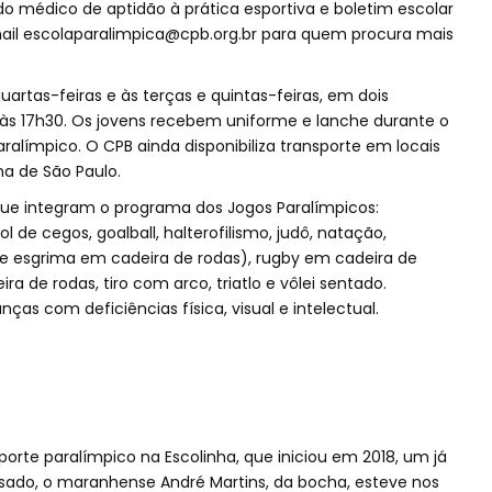
do médico de aptidão à prática esportiva e boletim escolar
ail
escolaparalimpica@cpb.org.br
para quem procura mais
artas-feiras e às terças e quintas-feiras, em dois
6h às 17h30. Os jovens recebem uniforme e lanche durante o
alímpico. O CPB ainda disponibiliza transporte em locais
na de São Paulo.
que integram o programa dos Jogos Paralímpicos:
 de cegos, goalball, halterofilismo, judô, natação,
esgrima em cadeira de rodas), rugby em cadeira de
ra de rodas, tiro com arco, triatlo e vôlei sentado.
ças com deficiências física, visual e intelectual.
orte paralímpico na Escolinha, que iniciou em 2018, um já
sado, o maranhense André Martins, da bocha, esteve nos