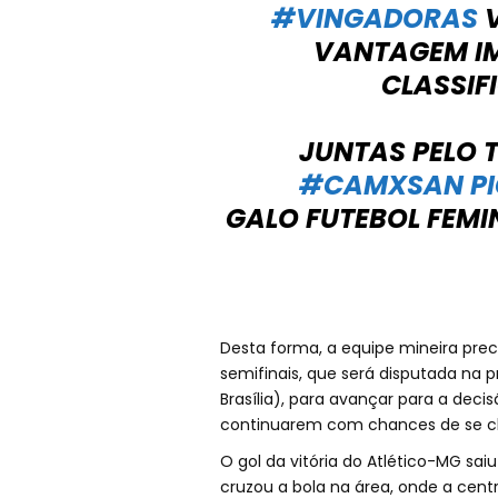
#VINGADORAS
V
VANTAGEM IM
CLASSIF
JUNTAS PELO 
#CAMXSAN
P
GALO FUTEBOL FEM
Desta forma, a equipe mineira pre
semifinais, que será disputada na p
Brasília), para avançar para a decis
continuarem com chances de se cl
O gol da vitória do Atlético-MG sa
cruzou a bola na área, onde a cen