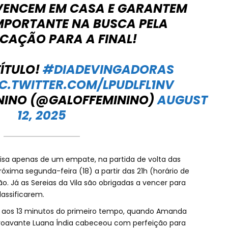
ENCEM EM CASA E GARANTEM
PORTANTE NA BUSCA PELA
ICAÇÃO PARA A FINAL!
TÍTULO!
#DIADEVINGADORAS
IC.TWITTER.COM/LPUDLFL1NV
ININO (@GALOFFEMININO)
AUGUST
12, 2025
cisa apenas de um empate, na partida de volta das
róxima segunda-feira (18) a partir das 21h (horário de
ão. Já as Sereias da Vila são obrigadas a vencer para
assificarem.
iu aos 13 minutos do primeiro tempo, quando Amanda
troavante Luana Índia cabeceou com perfeição para