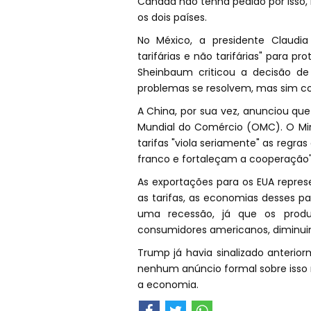
Canadá não tenha pedido por isso,
os dois países.
No México, a presidente Claud
tarifárias e não tarifárias" para p
Sheinbaum criticou a decisão d
problemas se resolvem, mas sim co
A China, por sua vez, anunciou qu
Mundial do Comércio (OMC). O Min
tarifas "viola seriamente" as reg
franco e fortaleçam a cooperação"
As exportações para os EUA repre
as tarifas, as economias desses p
uma recessão, já que os produ
consumidores americanos, diminuin
Trump já havia sinalizado anteri
nenhum anúncio formal sobre isso
a economia.