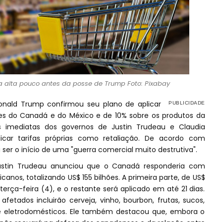
ra alta pouco antes da posse de Trump Foto: Pixabay
Donald Trump confirmou seu plano de aplicar
ões do Canadá e do México e de 10% sobre os produtos da
s imediatas dos governos de Justin Trudeau e Claudia
car tarifas próprias como retaliação. De acordo com
a ser o início de uma "guerra comercial muito destrutiva".
Justin Trudeau anunciou que o Canadá responderia com
canos, totalizando US$ 155 bilhões. A primeira parte, de US$
terça-feira (4), e o restante será aplicado em até 21 dias.
fetados incluirão cerveja, vinho, bourbon, frutas, sucos,
e eletrodomésticos. Ele também destacou que, embora o