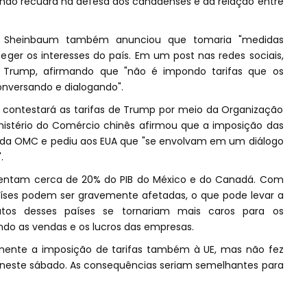
 não recuará na defesa dos canadenses e da relação entre
ia Sheinbaum também anunciou que tomaria "medidas
roteger os interesses do país. Em um post nas redes sociais,
e Trump, afirmando que "não é impondo tarifas que os
nversando e dialogando".
e contestará as tarifas de Trump por meio da Organização
istério do Comércio chinês afirmou que a imposição das
ras da OMC e pediu aos EUA que "se envolvam em um diálogo
.
sentam cerca de 20% do PIB do México e do Canadá. Com
aíses podem ser gravemente afetadas, o que pode levar a
tos desses países se tornariam mais caros para os
do as vendas e os lucros das empresas.
ormente a imposição de tarifas também à UE, mas não fez
 neste sábado. As consequências seriam semelhantes para