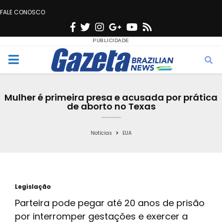
FALE CONOSCO
F
T
I
G
Y
R
a
w
n
o
o
s
c
i
s
o
u
s
M
e
t
t
g
t
e
b
t
a
l
u
Mulher é primeira presa e acusada por prática
o
e
g
e
b
de aborto no Texas
n
o
r
r
e
k
a
Notícias
EUA
u
m
Legislação
Parteira pode pegar até 20 anos de prisão
por interromper gestações e exercer a