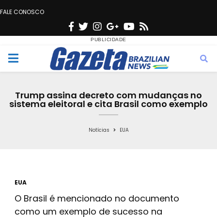
FALE CONOSCO
F
T
I
G
Y
R
a
w
n
o
o
s
c
i
s
o
u
s
M
e
t
t
g
t
e
b
t
a
l
u
Trump assina decreto com mudanças no
o
e
g
e
b
sistema eleitoral e cita Brasil como exemplo
n
o
r
r
e
k
a
Notícias
EUA
u
m
EUA
O Brasil é mencionado no documento
como um exemplo de sucesso na