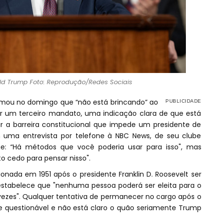
ld Trump Foto: Reprodução/Redes Sociais
rmou no domingo que “não está brincando” ao
tar um terceiro mandato, uma indicação clara de que está
a barreira constitucional que impede um presidente de
 uma entrevista por telefone à NBC News, de seu clube
se: “Há métodos que você poderia usar para isso", mas
 cedo para pensar nisso".
onada em 1951 após o presidente Franklin D. Roosevelt ser
 estabelece que "nenhuma pessoa poderá ser eleita para o
vezes". Qualquer tentativa de permanecer no cargo após o
 questionável e não está claro o quão seriamente Trump