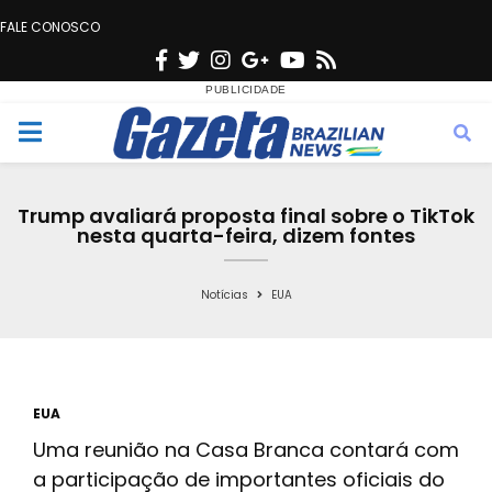
FALE CONOSCO
F
T
I
G
Y
R
a
w
n
o
o
s
c
i
s
o
u
s
M
e
t
t
g
t
e
b
t
a
l
u
Trump avaliará proposta final sobre o TikTok
o
e
g
e
b
nesta quarta-feira, dizem fontes
n
o
r
r
e
k
a
Notícias
EUA
u
m
EUA
Uma reunião na Casa Branca contará com
a participação de importantes oficiais do