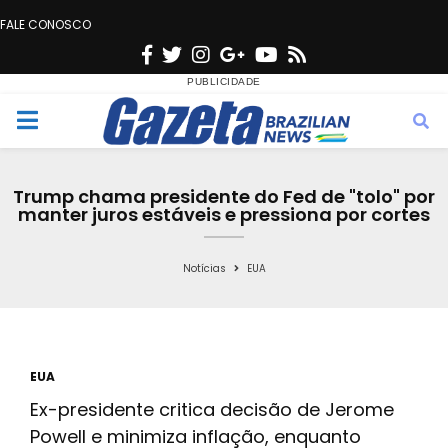
FALE CONOSCO
F
T
I
G
Y
R
a
w
n
o
o
s
c
i
s
o
u
s
M
e
t
t
g
t
e
b
t
a
l
u
Trump chama presidente do Fed de "tolo" por
o
e
g
e
b
manter juros estáveis e pressiona por cortes
n
o
r
r
e
k
a
Notícias
EUA
u
m
EUA
Ex-presidente critica decisão de Jerome
Powell e minimiza inflação, enquanto