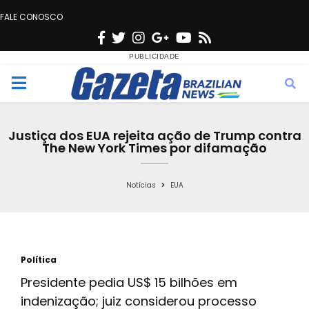
FALE CONOSCO
F
T
I
G
Y
R
a
w
n
o
o
s
c
i
s
o
u
s
M
e
t
t
g
t
e
b
t
a
l
u
Justiça dos EUA rejeita ação de Trump contra
o
e
g
e
b
The New York Times por difamação
n
o
r
r
e
k
a
Notícias
EUA
u
m
Política
Presidente pedia US$ 15 bilhões em
indenização; juiz considerou processo