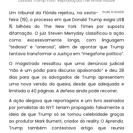
Donald Trump Foto: Reprodução/The White House
Um tribunal da Flórida rejeitou, na sexta-
feira (19), o processo em que Donald Trump exigia US$
15 bilhões do The New York Times por suposta
difamação. O juiz Steven Merryday classificou a ação
como excessivamente longa, com linguagem
“tediosa” e “onerosa”, além de apontar que Trump
tentava transformar a Justiça em “megafone político”.
O magistrado ressaltou que uma denúncia judicial
“não é um pódio para discurso apaixonado” e deu 28
dias para que os advogados de Trump apresentem
uma nova versão da queixa, desde que adequada e
limitada a 40 páginas. A defesa ainda pode recorrer.
A ação alegava que reportagens e um livro assinados
por jornalistas do NYT teriam propagado falsamente a
ideia de que Trump só se tornou celebridade graças
ao produtor Mark Burnett, criador do reality O Aprendiz.
Trump também contestava artigo que reunia