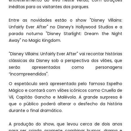
entretenimento ao vivo neste verão, com atrações
inéditas para os visitantes dos parques.
Entre as novidades estão o show "Disney Villains:
Unfairly Ever After" no Disney’s Hollywood Studios e a
parada noturna "Disney Starlight: Dream the Night
Away" no Magic Kingdom.
"Disney Villains: Unfairly Ever After" vai recontar histórias
clássicas da Disney sob a perspectiva dos vilões, que
serão apresentados como personagens
“incompreendidos".
O espetáculo será apresentado pelo famoso Espelho
Mágico e contará com vilões icônicos como Cruella de
Vil, Capitão Gancho e Malévola. A grande surpresa é
que o público poderá alterar o desfecho da história
durante o final dramático.
A produção do show, que levou cerca de dois anos
para ser criada, promete combinar humor, drama e