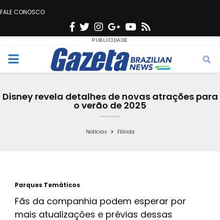
FALE CONOSCO
F
T
I
G
Y
R
a
w
n
o
o
s
c
i
s
o
u
s
M
e
t
t
g
t
e
b
t
a
l
u
Disney revela detalhes de novas atrações para
o
e
g
e
b
o verão de 2025
n
o
r
r
e
k
a
Notícias
Flórida
u
m
Parques Temáticos
Fãs da companhia podem esperar por
mais atualizações e prévias dessas