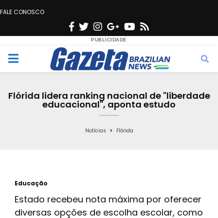
FALE CONOSCO
F
T
I
G
Y
R
a
w
n
o
o
s
c
i
s
o
u
s
M
e
t
t
g
t
e
b
t
a
l
u
Flórida lidera ranking nacional de "liberdade
o
e
g
e
b
educacional", aponta estudo
n
o
r
r
e
k
a
Notícias
Flórida
u
m
Educação
Estado recebeu nota máxima por oferecer
diversas opções de escolha escolar, como