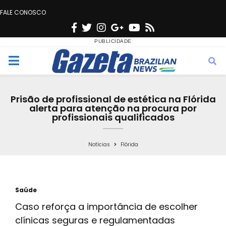
FALE CONOSCO
F
T
I
G
Y
R
a
w
n
o
o
s
c
i
s
o
u
s
M
e
t
t
g
t
e
b
t
a
l
u
Prisão de profissional de estética na Flórida
o
e
g
e
b
alerta para atenção na procura por
n
profissionais qualificados
o
r
r
e
k
a
u
Notícias
Flórida
m
Saúde
Caso reforça a importância de escolher
clínicas seguras e regulamentadas