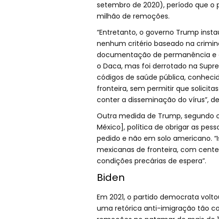
setembro de 2020), período que o p
milhão de remoções.
“Entretanto, o governo Trump insta
nenhum critério baseado na crimina
documentação de permanência e a
o Daca, mas foi derrotado na Supr
códigos de saúde pública, conhec
fronteira, sem permitir que solicit
conter a disseminação do vírus”, de
Outra medida de Trump, segundo o 
México], política de obrigar as pes
pedido e não em solo americano. “I
mexicanas de fronteira, com cent
condições precárias de espera”.
Biden
Em 2021, o partido democrata volto
uma retórica anti-imigração tão 