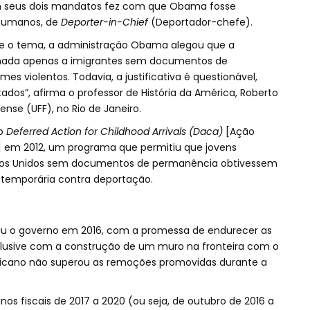
 seus dois mandatos fez com que Obama fosse
s humanos, de
Deporter-in-Chief
(Deportador-chefe).
re o tema, a administração Obama alegou que a
nada apenas a imigrantes sem documentos de
 violentos. Todavia, a justificativa é questionável,
ados”, afirma o professor de História da América, Roberto
ense (UFF), no Rio de Janeiro.
 o
Deferred Action for Childhood Arrivals (Daca)
[Ação
a] em 2012, um programa que permitiu que jovens
ados Unidos sem documentos de permanência obtivessem
 temporária contra deportação.
u o governo em 2016, com a promessa de endurecer as
nclusive com a construção de um muro na fronteira com o
ublicano não superou as remoções promovidas durante a
os fiscais de 2017 a 2020 (ou seja, de outubro de 2016 a