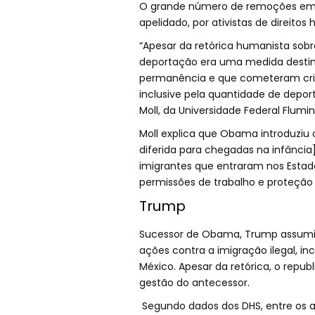
O grande número de remoções em
apelidado, por ativistas de direito
“Apesar da retórica humanista sob
deportação era uma medida desti
permanência e que cometeram crimes
inclusive pela quantidade de deport
Moll, da Universidade Federal Flumin
Moll explica que Obama introduziu
diferida para chegadas na infânci
imigrantes que entraram nos Est
permissões de trabalho e proteção
Trump
Sucessor de Obama, Trump assumi
ações contra a imigração ilegal, i
México. Apesar da retórica, o rep
gestão do antecessor.
Segundo dados dos DHS, entre os an