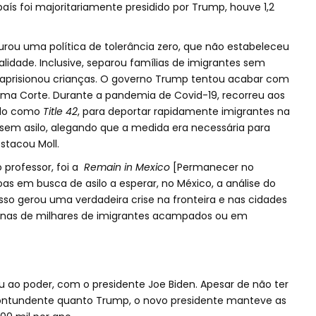
aís foi majoritariamente presidido por Trump, houve 1,2
urou uma política de tolerância zero, que não estabeleceu
lidade. Inclusive, separou famílias de imigrantes sem
prisionou crianças. O governo Trump tentou acabar com
ema Corte. Durante a pandemia de Covid-19, recorreu aos
ido como
Title 42
, para deportar rapidamente imigrantes na
assem asilo, alegando que a medida era necessária para
stacou Moll.
professor, foi a
Remain in Mexico
[Permanecer no
soas em busca de asilo a esperar, no México, a análise do
sso gerou uma verdadeira crise na fronteira e nas cidades
enas de milhares de imigrantes acampados ou em
u ao poder, com o presidente Joe Biden. Apesar de não ter
contundente quanto Trump, o novo presidente manteve as