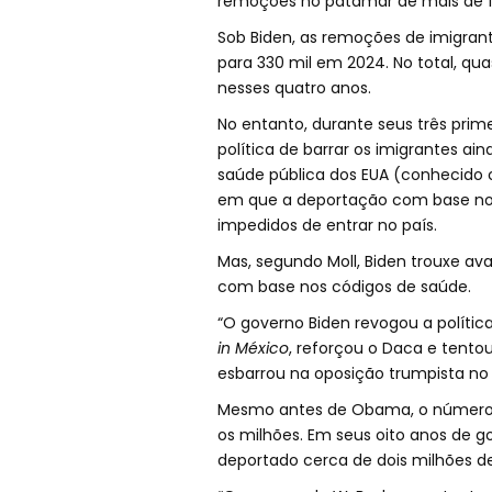
remoções no patamar de mais de 10
Sob Biden, as remoções de imigran
para 330 mil em 2024. No total, qu
nesses quatro anos.
No entanto, durante seus três prim
política de barrar os imigrantes a
saúde pública dos EUA (conhecid
em que a deportação com base n
impedidos de entrar no país.
Mas, segundo Moll, Biden trouxe av
com base nos códigos de saúde.
“O governo Biden revogou a políti
in México
, reforçou o Daca e tentou
esbarrou na oposição trumpista no 
Mesmo antes de Obama, o número d
os milhões. Em seus oito anos de g
deportado cerca de dois milhões de