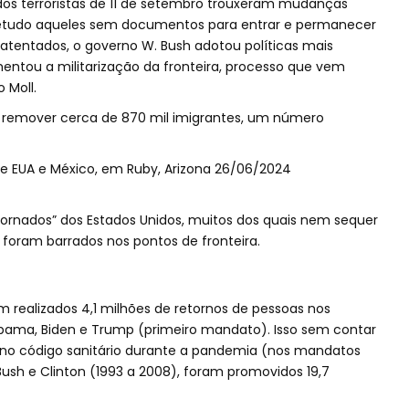
dos terroristas de 11 de setembro trouxeram mudanças
obretudo aqueles sem documentos para entrar e permanecer
atentados, o governo W. Bush adotou políticas mais
mentou a militarização da fronteira, processo que vem
 Moll.
 a remover cerca de 870 mil imigrantes, um número
tornados” dos Estados Unidos, muitos dos quais nem sequer
foram barrados nos pontos de fronteira.
 realizados 4,1 milhões de retornos de pessoas nos
 Obama, Biden e Trump (primeiro mandato). Isso sem contar
 no código sanitário durante a pandemia (nos mandatos
Bush e Clinton (1993 a 2008), foram promovidos 19,7