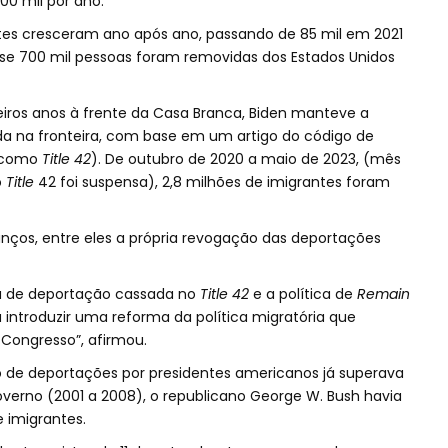
0 mil por ano.
tes cresceram ano após ano, passando de 85 mil em 2021
ase 700 mil pessoas foram removidas dos Estados Unidos
eiros anos à frente da Casa Branca, Biden manteve a
inda na fronteira, com base em um artigo do código de
o como
Title 42
). De outubro de 2020 a maio de 2023, (mês
o
Title
42 foi suspensa), 2,8 milhões de imigrantes foram
anços, entre eles a própria revogação das deportações
ca de deportação cassada no
Title 42
e a política de
Remain
 introduzir uma reforma da política migratória que
Congresso”, afirmou.
e deportações por presidentes americanos já superava
overno (2001 a 2008), o republicano George W. Bush havia
 imigrantes.