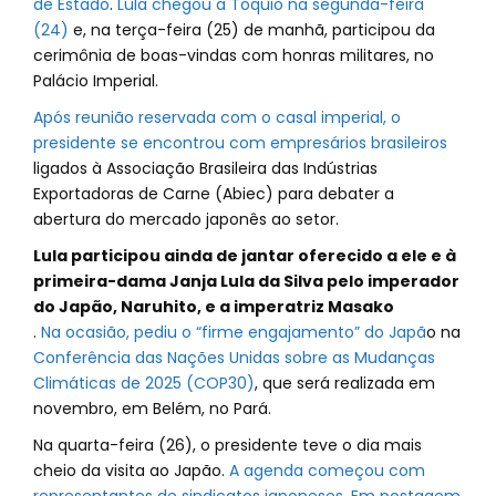
de Estado
.
Lula chegou a Tóquio na segunda-feira
(24)
e, na terça-feira (25) de manhã, participou da
cerimônia de boas-vindas com honras militares, no
Palácio Imperial.
Após reunião reservada com o casal imperial, o
presidente se encontrou com empresários brasileiros
ligados à Associação Brasileira das Indústrias
Exportadoras de Carne (Abiec) para debater a
abertura do mercado japonês ao setor.
Lula participou ainda de jantar oferecido a ele e à
primeira-dama Janja Lula da Silva pelo imperador
do Japão, Naruhito, e a imperatriz Masako
.
Na ocasião, pediu o “firme engajamento” do Japã
o na
Conferência das Nações Unidas sobre as Mudanças
Climáticas de 2025 (COP30)
, que será realizada em
novembro, em Belém, no Pará.
Na quarta-feira (26), o presidente teve o dia mais
cheio da visita ao Japão.
A agenda começou com