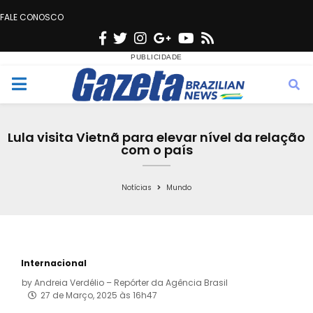
FALE CONOSCO
F
T
I
G
Y
R
a
w
n
o
o
s
c
i
s
o
u
s
M
e
t
t
g
t
e
b
t
a
l
u
Lula visita Vietnã para elevar nível da relação
o
e
g
e
b
com o país
n
o
r
r
e
k
a
Notícias
Mundo
u
m
Internacional
by
Andreia Verdélio – Repórter da Agência Brasil
27 de Março, 2025 às 16h47