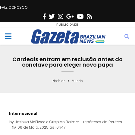
FALE CONOSCO
F
T
I
G
Y
R
a
w
n
o
o
s
c
i
s
o
u
s
M
e
t
t
g
t
e
b
t
a
l
u
Cardeais entram em reclusão antes do
o
e
g
e
b
conclave para eleger novo papa
n
o
r
r
e
k
a
Notícias
Mundo
u
m
Internacional
by
Joshua McElwee e Crispian Balmer – repórteres da Reuters
06 de Maio, 2025 às 10h47